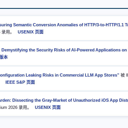
uring Semantic Conversion Anomalies of HTTP/3-to-HTTP/1.1 T
026 录用。
USENIX 页面
 Demystifying the Security Risks of AI-Powered Applications o
v 版本
onfiguration Leaking Risks in Commercial LLM App Stores”
被 I
用。
IEEE S&P 页面
arden: Dissecting the Gray-Market of Unauthorized iOS App Dist
osium 2026 录用。
USENIX 页面