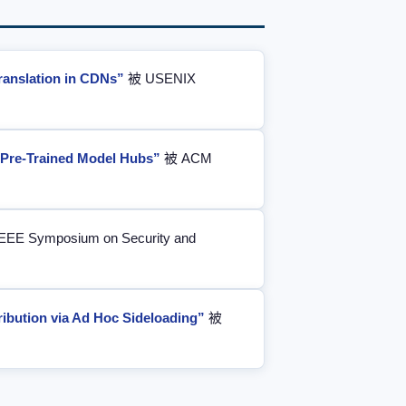
ranslation in CDNs”
被 USENIX
n Pre-Trained Model Hubs”
被 ACM
EEE Symposium on Security and
ribution via Ad Hoc Sideloading”
被