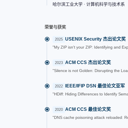
哈尔滨工业大学 · 计算机科学与技术系
荣誉与获奖
USENIX Security 杰出论文奖
2025
"My ZIP isn't your ZIP: Identifying and 
ACM CCS 杰出论文奖
2023
"Silence is not Golden: Disrupting the Lo
IEEE/IFIP DSN 最佳论文亚军（B
2022
"HDiff: Hiding Differences to Identify Sem
ACM CCS 最佳论文奖
2020
"DNS cache poisoning attack reloaded: Re