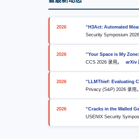
2026
“H3Act: Automated Meas
Security Symposium 2
2026
“Your Space is My Zone:
CCS 2026 录用。
arXi
2026
“LLMThief: Evaluating C
Privacy (S&P) 2026 录
2026
“Cracks in the Walled G
USENIX Security Symp