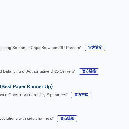
Exploiting Semantic Gaps Between ZIP Parsers"
官方链接
ad Balancing of Authoritative DNS Servers"
官方链接
est Paper Runner-Up）
antic Gaps in Vulnerability Signatures"
官方链接
volutions with side channels"
官方链接